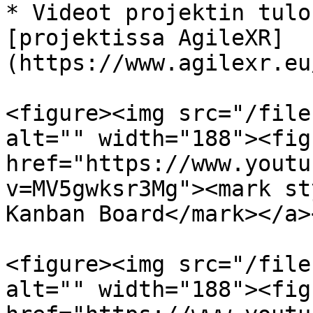
* Videot projektin tulo
[projektissa AgileXR]
(https://www.agilexr.eu
<figure><img src="/file
alt="" width="188"><fig
href="https://www.youtu
v=MV5gwksr3Mg"><mark st
Kanban Board</mark></a>
<figure><img src="/file
alt="" width="188"><fig