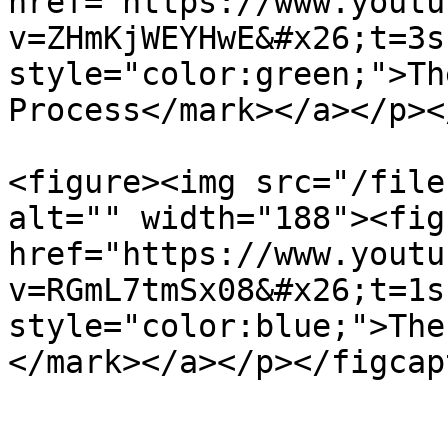
href="https://www.youtu
v=ZHmKjWEYHwE&#x26;t=3s
style="color:green;">Th
Process</mark></a></p><
<figure><img src="/file
alt="" width="188"><fig
href="https://www.youtu
v=RGmL7tmSx08&#x26;t=1s
style="color:blue;">The