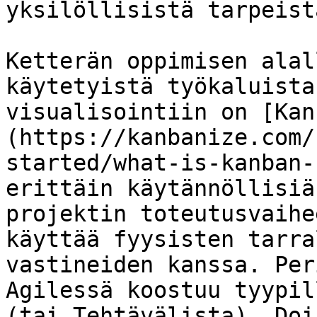
yksilöllisistä tarpeista
Ketterän oppimisen alal
käytetyistä työkaluista
visualisointiin on [Kan
(https://kanbanize.com/
started/what-is-kanban-
erittäin käytännöllisiä
projektin toteutusvaihe
käyttää fyysisten tarra
vastineiden kanssa. Per
Agilessä koostuu tyypil
(tai Tehtävälista), Doi