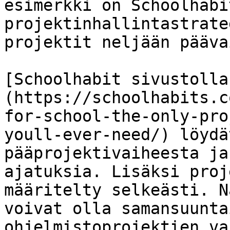
esimerkki on Schoolhabi
projektinhallintastrate
projektit neljään pääva
[Schoolhabit sivustolla
(https://schoolhabits.c
for-school-the-only-pro
youll-ever-need/) löydä
pääprojektivaiheesta ja
ajatuksia. Lisäksi proj
määritelty selkeästi. N
voivat olla samansuunta
ohjelmistoprojektien va