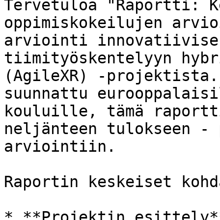
Tervetuloa "Raportti: K
oppimiskokeilujen arvio
arviointi innovatiivise
tiimityöskentelyyn hybr
(AgileXR) -projektista.
suunnattu eurooppalaisi
kouluille, tämä raportt
neljänteen tulokseen - 
arviointiin.

Raportin keskeiset kohda
* **Projektin esittely*