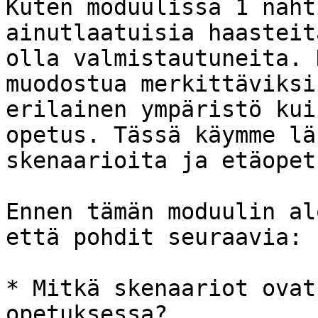
Kuten moduulissa 1 näht
ainutlaatuisia haasteit
olla valmistautuneita. 
muodostua merkittäviksi
erilainen ympäristö kui
opetus. Tässä käymme lä
skenaarioita ja etäopet
Ennen tämän moduulin al
että pohdit seuraavia:

* Mitkä skenaariot ovat
opetuksessa?
