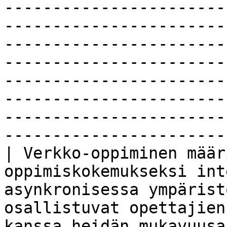
-----------------------
-----------------------
-----------------------
-----------------------
-----------------------
-----------------------
-----------------------
-----------------------
| Verkko-oppiminen määr
oppimiskokemukseksi int
asynkronisessa ympärist
osallistuvat opettajien
kanssa heidän mukavuusa