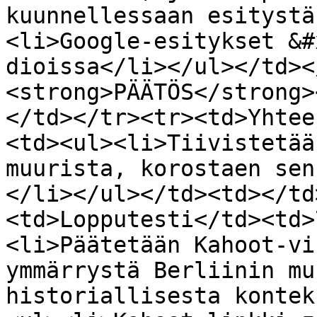
kuunnellessaan esitystä
<li>Google-esitykset &#
dioissa</li></ul></td><
<strong>PÄÄTÖS</strong>
</td></tr><tr><td>Yhtee
<td><ul><li>Tiivistetää
muurista, korostaen sen
</li></ul></td><td></td
<td>Lopputesti</td><td>
<li>Päätetään Kahoot-vi
ymmärrystä Berliinin mu
historiallisesta kontek