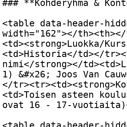
### **Kohderyhmä & Kont
<table data-header-hidd
width="162"></th><th></
<td><strong>Luokka/Kurs
<td>Historia</td></tr><
nimi</strong></td><td>L
1) &#x26; Joos Van Cauw
</tr><tr><td><strong>Ko
<td>Toisen asteen koulu
ovat 16 - 17-vuotiaita)
<table data-header-hidd