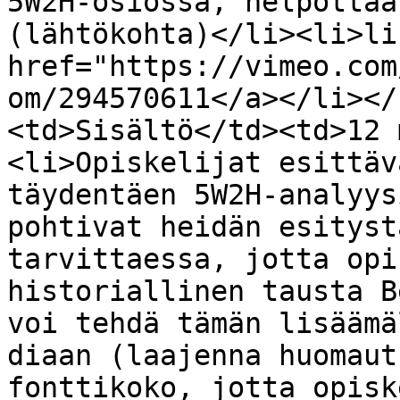
5W2H-osiossa, helpottaa
(lähtökohta)</li><li>li
href="https://vimeo.com
om/294570611</a></li></
<td>Sisältö</td><td>12 
<li>Opiskelijat esittäv
täydentäen 5W2H-analyys
pohtivat heidän esityst
tarvittaessa, jotta opi
historiallinen tausta B
voi tehdä tämän lisäämä
diaan (laajenna huomaut
fonttikoko, jotta opisk