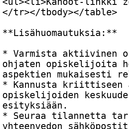
<ul><li>Kahoot-linkki z
</tr></tbody></table>

**Lisähuomautuksia:**

* Varmista aktiivinen o
ohjaten opiskelijoita h
aspektien mukaisesti re
* Kannusta kriittiseen 
opiskelijoiden keskuude
esityksiään.

* Seuraa tilannetta tar
yhteenvedon sähköpostit