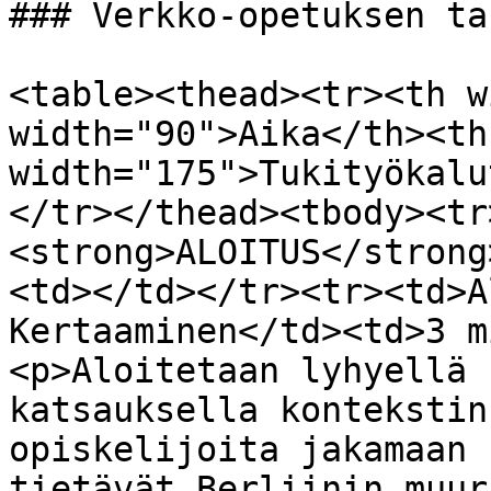
### Verkko-opetuksen ta
<table><thead><tr><th w
width="90">Aika</th><th
width="175">Tukityökalu
</tr></thead><tbody><tr
<strong>ALOITUS</strong
<td></td></tr><tr><td>A
Kertaaminen</td><td>3 m
<p>Aloitetaan lyhyellä 
katsauksella kontekstin
opiskelijoita jakamaan 
tietävät Berliinin muur