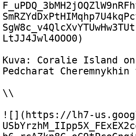
F_uPDQ_3bMH2jOQZlW9nRFh
SmRZYdDxPtHIMqhp7U4kqPc
SgW8c_v4QlcXvYTUwHw3TUt
LtJJ4Jwl4OOO0)

Kuva: Coralie Island on
Pedcharat Cheremnykhin 
\\

![](https://lh7-us.goog
USbYrzhM_IIpp5X_FExEX2c