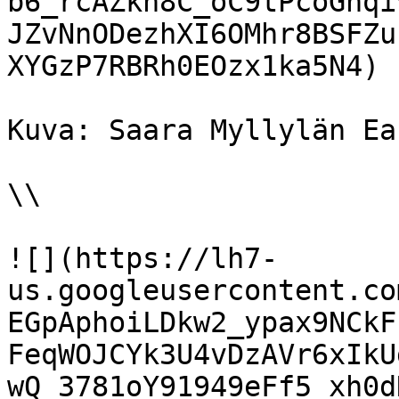
b6_rcAZkn8C_oC9tPcoGnqi
JZvNnODezhXI6OMhr8BSFZu
XYGzP7RBRh0EOzx1ka5N4)

Kuva: Saara Myllylän Ea
\\

![](https://lh7-
us.googleusercontent.co
EGpAphoiLDkw2_ypax9NCkF
FeqWOJCYk3U4vDzAVr6xIkU
wQ_3781oY91949eFf5_xh0d