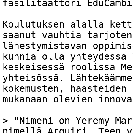
fasilitaattori EduCambi
Koulutuksen alalla kett
saanut vauhtia tarjoten
lähestymistavan oppimis
kunnia olla yhteydessä 
keskeisessä roolissa Me
yhteisössä. Lähtekäämme
kokemusten, haasteiden 
mukanaan olevien innova
> "Nimeni on Yeremy Mar
nimellä Arquiri. Teen y