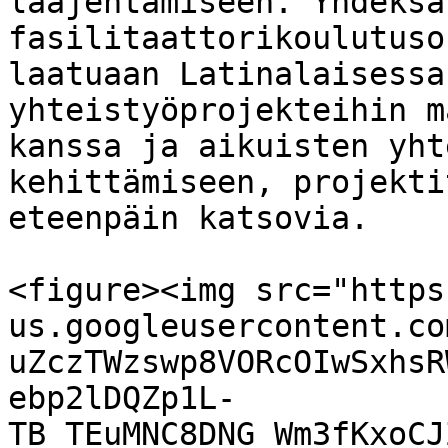
laajentamiseen. Yhdeksä
fasilitaattorikoulutuso
laatuaan Latinalaisessa
yhteistyöprojekteihin m
kanssa ja aikuisten yht
kehittämiseen, projekti
eteenpäin katsovia.

<figure><img src="https
us.googleusercontent.co
uZczTWzswp8VORcOIwSxhsR
ebp2lDQZp1L-
TB_TEuMNC8DNG_Wm3fKxoCJ