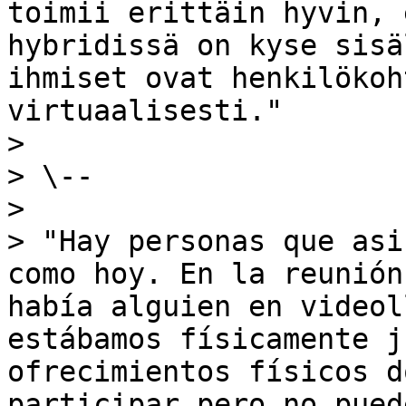
toimii erittäin hyvin, 
hybridissä on kyse sisä
ihmiset ovat henkilökoh
virtuaalisesti."

>

> \--

>

> "Hay personas que asi
como hoy. En la reunión
había alguien en videol
estábamos físicamente j
ofrecimientos físicos d
participar pero no pued