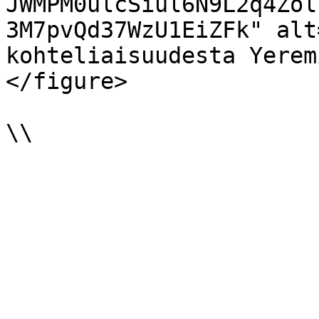
JWMPM0ulcSiul6N9L2q4Zol
3M7pvQd37WzU1EiZFk" alt
kohteliaisuudesta Yerem
</figure>
