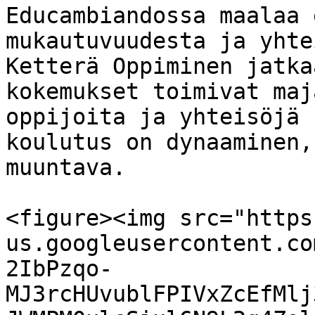
Educambiandossa maalaa 
mukautuvuudesta ja yhte
Ketterä Oppiminen jatka
kokemukset toimivat maj
oppijoita ja yhteisöjä 
koulutus on dynaaminen,
muuntava.

<figure><img src="https
us.googleusercontent.co
2IbPzqo-
MJ3rcHUvublFPIVxZcEfMlj