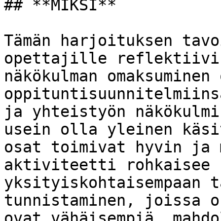
## **MIKSI**

Tämän harjoituksen tavo
opettajille reflektiivi
näkökulman omaksuminen 
oppituntisuunnitelmiins
ja yhteistyön näkökulmi
usein olla yleinen käsi
osat toimivat hyvin ja 
aktiviteetti rohkaisee 
yksityiskohtaisempaan t
tunnistaminen, joissa o
ovat vähäisempiä, mahdo