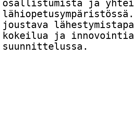
osallistumista ja yhtei
lähiopetusympäristössä.
joustava lähestymistapa
kokeilua ja innovointia