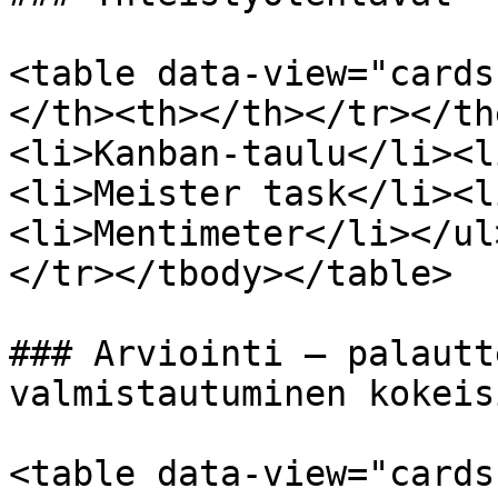
<table data-view="cards
</th><th></th></tr></th
<li>Kanban-taulu</li><l
<li>Meister task</li><l
<li>Mentimeter</li></ul
</tr></tbody></table>

### Arviointi – palautt
valmistautuminen kokeisi
<table data-view="cards