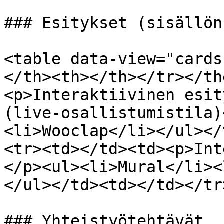
### Esitykset (sisällön
<table data-view="cards
</th><th></th></tr></th
<p>Interaktiivinen esit
(live-osallistumistila)
<li>Wooclap</li></ul></
<tr><td></td><td><p>Int
</p><ul><li>Mural</li><
</ul></td><td></td></tr
### Yhteistyötehtävät
