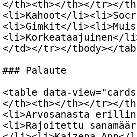
</th><th></th></tr></th
<li>Kahoot</li><li>Socr
<li>Gimkit</li><li>Muis
<li>Korkeataajuinen</li
</td></tr></tbody></tabl
### Palaute

<table data-view="cards
</th><th></th></tr></th
<li>Arvosanasta erillin
<li>Rajoitettu sanamäär
</li><li>Kaizena App</l