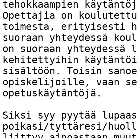
tehokkaampien käytäntöj
Opettajia on koulutettu
toimesta, erityisesti h
suoraan yhteydessä koul
on suoraan yhteydessä l
kehitettyihin käytäntöi
sisältöön. Toisin sanoe
opiskelijoille, vaan se
opetuskäytäntöjä.

Siksi syy pyytää lupaasi
poikasi/tyttäresi/huoll
liittyy ainoastaan muut