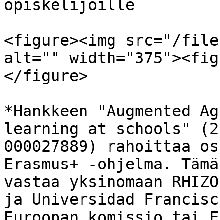
opiskelijoille

<figure><img src="/file
alt="" width="375"><fig
</figure>

*Hankkeen "Augmented Ag
learning at schools" (2
000027889) rahoittaa os
Erasmus+ -ohjelma. Tämä
vastaa yksinomaan RHIZO
ja Universidad Francisc
Euroopan komissio tai E